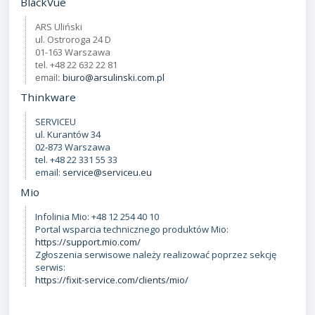
BlackVue
ARS Uliński
ul. Ostroroga 24 D
01-163 Warszawa
tel. +48 22 632 22 81
biuro@arsulinski.com.pl
email:
Thinkware
SERVICEU
ul. Kurantów 34
02-873 Warszawa
tel. +48 22 331 55 33
email:
service@serviceu.eu
Mio
Infolinia Mio: +48 12 254 40 10
Portal wsparcia technicznego produktów Mio:
https://support.mio.com/
Zgłoszenia serwisowe należy realizować poprzez sekcję
serwis:
https://fixit-service.com/clients/mio/