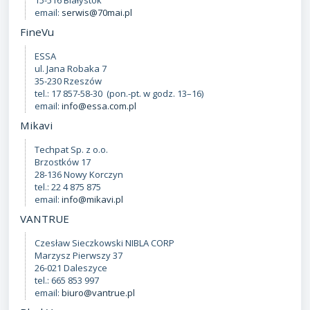
email:
serwis@70mai.pl
FineVu
ESSA
ul. Jana Robaka 7
35-230 Rzeszów
tel.: 17 857-58-30 (pon.-pt. w godz. 13–16)
email:
info@essa.com.pl
Mikavi
Techpat Sp. z o.o.
Brzostków 17
28-136 Nowy Korczyn
tel.: 22 4 875 875
email:
info@mikavi.pl
VANTRUE
Czesław Sieczkowski NIBLA CORP
Marzysz Pierwszy 37
26-021 Daleszyce
tel.: 665 853 997
email:
biuro@vantrue.pl