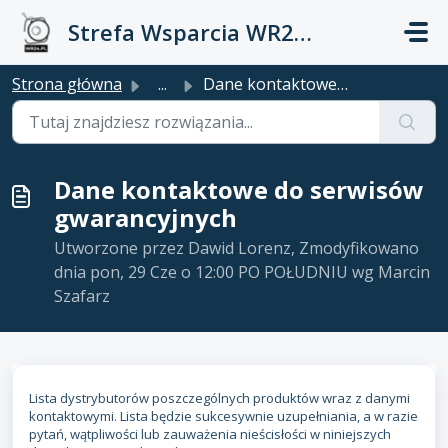
Przejdź do głównej treści
Strefa Wsparcia WR24.PL
Strona główna
...
Dane kontaktowe do serwisów gwarancyjnych
Dane kontaktowe do serwisów
gwarancyjnych
Utworzone przez Dawid Lorenz, Zmodyfikowano
dnia pon, 29 Cze o 12:00 PO POŁUDNIU wg Marcin
Szafarz
Lista dystrybutorów poszczególnych produktów wraz z danymi
kontaktowymi. Lista będzie sukcesywnie uzupełniania, a w razie
pytań, wątpliwości lub zauważenia nieścisłości w niniejszych