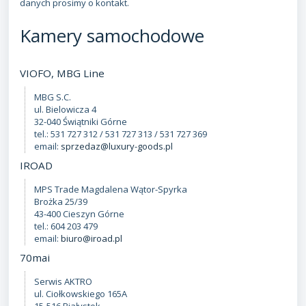
danych prosimy o kontakt.
Kamery samochodowe
VIOFO, MBG Line
MBG S.C.
ul. Bielowicza 4
32-040 Świątniki Górne
tel.: 531 727 312 / 531 727 313 / 531 727 369
email:
sprzedaz@luxury-goods.pl
IROAD
MPS Trade Magdalena Wątor-Spyrka
Brożka 25/39
43-400 Cieszyn Górne
tel.: 604 203 479
email:
biuro@iroad.pl
70mai
Serwis AKTRO
ul. Ciołkowskiego 165A
15-516 Białystok