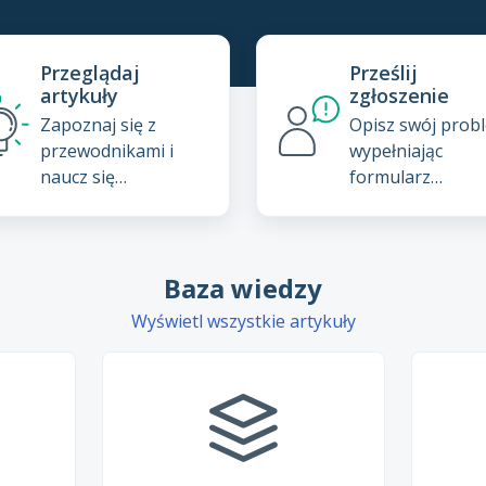
Przeglądaj
Prześlij
artykuły
zgłoszenie
Zapoznaj się z
Opisz swój prob
przewodnikami i
wypełniając
naucz się
formularz
najlepszych praktyk
zgłoszenia
z naszej bazy wiedzy
Baza wiedzy
Wyświetl wszystkie artykuły