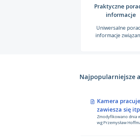
Praktyczne porad
informacje
Uniwersalne porad
informacje związan
bieżącą eksploata
rejestratorów jaz
Najpopularniejsze 
Kamera pracuje 
zawiesza się it
Zmodyfikowano dnia wt, 21 Kwi o 
wg Przemysław Hoffm