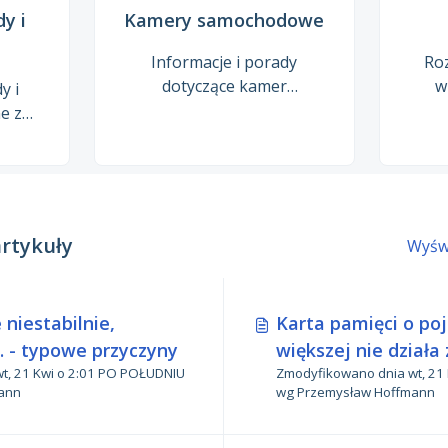
y i
Kamery samochodowe
Informacje i porady
Ro
dotyczące kamer
w
y i
samochodowych.
ded
e z
cją
dy
artykuły
Wyświ
niestabilnie,
Karta pamięci o po
p. - typowe przyczyny
większej nie działa
2:01 PO POŁUDNIU
Zmodyfikowano dnia wt, 21 Kwi o 2:14 PO 
ann
wg Przemysław Hoffmann