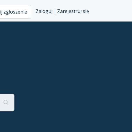
Zaloguj
Zarejestruj się
ij zgłoszenie