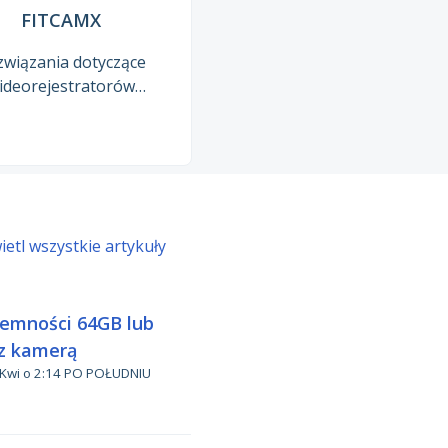
FITCAMX
związania dotyczące
ideorejestratorów
ykowanych FITCAMX
etl wszystkie artykuły
jemności 64GB lub
 z kamerą
POŁUDNIU