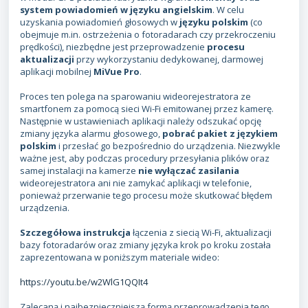
system powiadomień w języku angielskim
. W celu
uzyskania powiadomień głosowych w
języku polskim
(co
obejmuje m.in. ostrzeżenia o fotoradarach czy przekroczeniu
prędkości), niezbędne jest przeprowadzenie
procesu
aktualizacji
przy wykorzystaniu dedykowanej, darmowej
aplikacji mobilnej
MiVue Pro
.
Proces ten polega na sparowaniu wideorejestratora ze
smartfonem za pomocą sieci Wi-Fi emitowanej przez kamerę.
Następnie w ustawieniach aplikacji należy odszukać opcję
zmiany języka alarmu głosowego,
pobrać pakiet z językiem
polskim
i przesłać go bezpośrednio do urządzenia. Niezwykle
ważne jest, aby podczas procedury przesyłania plików oraz
samej instalacji na kamerze
nie wyłączać zasilania
wideorejestratora ani nie zamykać aplikacji w telefonie,
ponieważ przerwanie tego procesu może skutkować błędem
urządzenia.
Szczegółowa instrukcja
łączenia z siecią Wi-Fi, aktualizacji
bazy fotoradarów oraz zmiany języka krok po kroku została
zaprezentowana w poniższym materiale wideo:
https://youtu.be/w2WlG1QQIt4
Zalecaną i najbezpieczniejszą formą przeprowadzenia tego