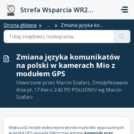
Przejdź do głównej treści
Strefa Wsparcia WR24.PL
Strona główna
...
Zmiana języka komunikatów na polski w kamerach Mio z modu...
Zmiana języka komunikatów
na polski w kamerach Mio z
modułem GPS
Utworzone przez Marcin Szafarz, Zmodyfikowano
dnia pt, 17 Kwi o 2:42 PO POŁUDNIU wg Marcin
Szafarz
Większość modeli wideorejestratorów marki Mio wyposażonych
w moduł GPS posiada fabrycznie wgrane
komendy oraz